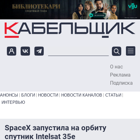
Перейти к основному содержанию
О нас
To
Реклама
Подписка
Primary links bottom
АНОНСЫ
БЛОГИ
НОВОСТИ
НОВОСТИ КАНАЛОВ
СТАТЬИ
ИНТЕРВЬЮ
SpaceX запустила на орбиту
спутник Intelsat 35e