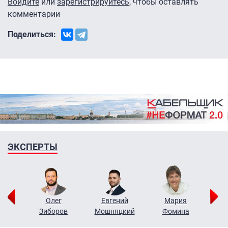
Войдите
или
зарегистрируйтесь
, чтобы оставлять
комментарии
Поделиться:
ЭКСПЕРТЫ
рий
Олег
Евгений
Мария
н
Зиборов
Мошняцкий
Фомина