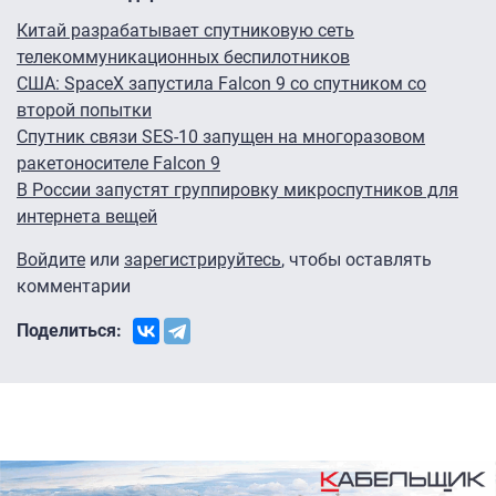
Китай разрабатывает спутниковую сеть
телекоммуникационных беспилотников
США: SpaceX запустила Falcon 9 со спутником со
второй попытки
Спутник связи SES-10 запущен на многоразовом
ракетоносителе Falcon 9
В России запустят группировку микроспутников для
интернета вещей
Войдите
или
зарегистрируйтесь
, чтобы оставлять
комментарии
Поделиться: