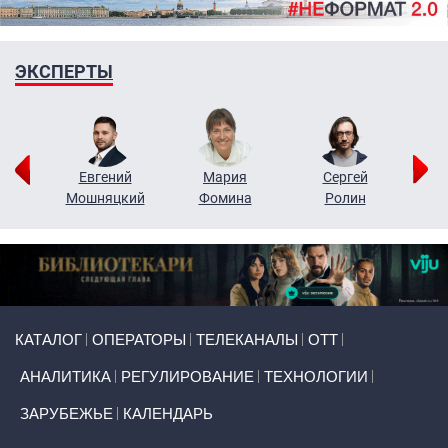
ЭКСПЕРТЫ
ор
Евгений
Мария
Сергей
Н
ко
Мошняцкий
Фомина
Ролин
Primary links
КАТАЛОГ
ОПЕРАТОРЫ
ТЕЛЕКАНАЛЫ
ОТТ
АНАЛИТИКА
РЕГУЛИРОВАНИЕ
ТЕХНОЛОГИИ
ЗАРУБЕЖЬЕ
КАЛЕНДАРЬ
Token Block