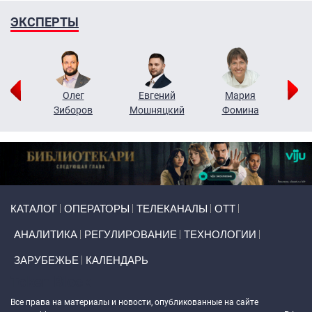
ЭКСПЕРТЫ
рий
Олег
Евгений
Мария
н
Зиборов
Мошняцкий
Фомина
Primary links
КАТАЛОГ
ОПЕРАТОРЫ
ТЕЛЕКАНАЛЫ
ОТТ
АНАЛИТИКА
РЕГУЛИРОВАНИЕ
ТЕХНОЛОГИИ
ЗАРУБЕЖЬЕ
КАЛЕНДАРЬ
Token Block
Все права на материалы и новости, опубликованные на сайте