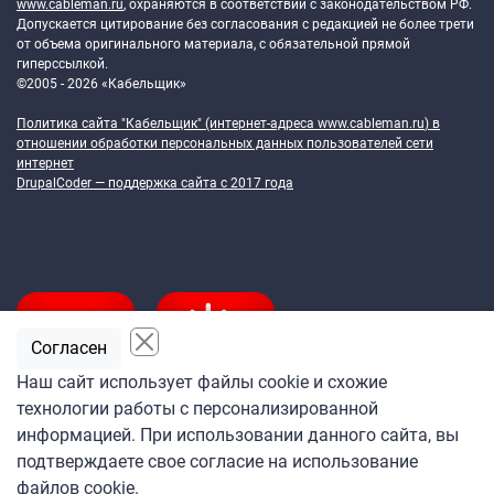
www.cableman.ru
, охраняются в соответствии с законодательством РФ.
Допускается цитирование без согласования с редакцией не более трети
от объема оригинального материала, с обязательной прямой
гиперссылкой.
©2005 - 2026 «Кабельщик»
Политика сайта "Кабельщик" (интернет-адреса
www.cableman.ru
) в
отношении обработки персональных данных пользователей сети
интернет
DrupalCoder — поддержка сайта c 2017 года
Согласен
Наш сайт использует файлы cookie и схожие
технологии работы с персонализированной
Подпишитесь
информацией. При использовании данного сайта, вы
на ежедневную рассылку
подтверждаете свое согласие на использование
«Кабельщика»
файлов cookie.