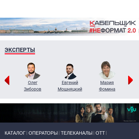
ЭКСПЕРТЫ
рий
Олег
Евгений
Мария
н
Зиборов
Мошняцкий
Фомина
Primary links
КАТАЛОГ
ОПЕРАТОРЫ
ТЕЛЕКАНАЛЫ
ОТТ