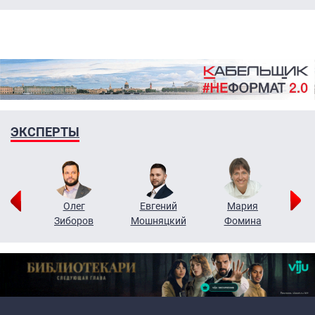
ЭКСПЕРТЫ
рий
Олег
Евгений
Мария
н
Зиборов
Мошняцкий
Фомина
Primary links