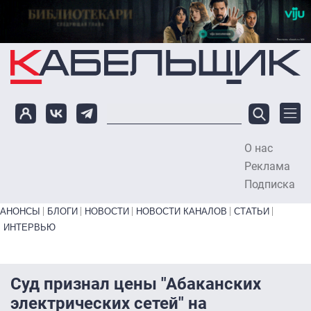
Перейти к основному содержанию
О нас
To
Реклама
Подписка
Primary links bottom
АНОНСЫ
БЛОГИ
НОВОСТИ
НОВОСТИ КАНАЛОВ
СТАТЬИ
ИНТЕРВЬЮ
Суд признал цены "Абаканских
электрических сетей" на