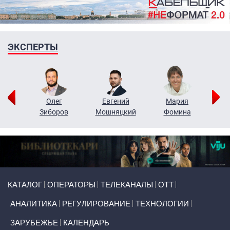
ЭКСПЕРТЫ
рий
Олег
Евгений
Мария
н
Зиборов
Мошняцкий
Фомина
Primary links
КАТАЛОГ
ОПЕРАТОРЫ
ТЕЛЕКАНАЛЫ
ОТТ
АНАЛИТИКА
РЕГУЛИРОВАНИЕ
ТЕХНОЛОГИИ
ЗАРУБЕЖЬЕ
КАЛЕНДАРЬ