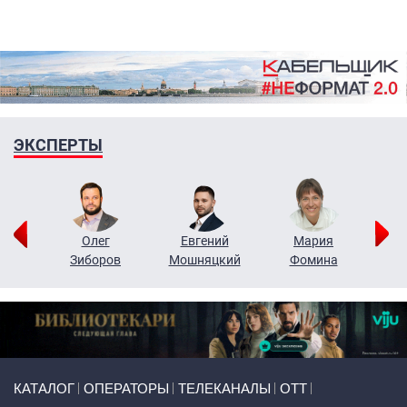
ЭКСПЕРТЫ
рий
Олег
Евгений
Мария
н
Зиборов
Мошняцкий
Фомина
Primary links
КАТАЛОГ
ОПЕРАТОРЫ
ТЕЛЕКАНАЛЫ
ОТТ