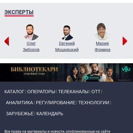
ЭКСПЕРТЫ
рий
Олег
Евгений
Мария
н
Зиборов
Мошняцкий
Фомина
Primary links
КАТАЛОГ
ОПЕРАТОРЫ
ТЕЛЕКАНАЛЫ
ОТТ
АНАЛИТИКА
РЕГУЛИРОВАНИЕ
ТЕХНОЛОГИИ
ЗАРУБЕЖЬЕ
КАЛЕНДАРЬ
Token Block
Все права на материалы и новости, опубликованные на сайте