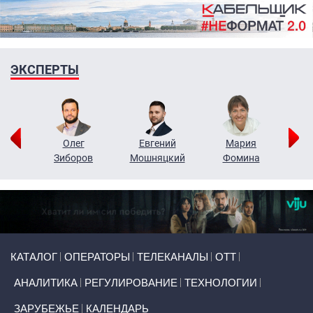
ЭКСПЕРТЫ
рий
Олег
Евгений
Мария
н
Зиборов
Мошняцкий
Фомина
Primary links
КАТАЛОГ
ОПЕРАТОРЫ
ТЕЛЕКАНАЛЫ
ОТТ
АНАЛИТИКА
РЕГУЛИРОВАНИЕ
ТЕХНОЛОГИИ
ЗАРУБЕЖЬЕ
КАЛЕНДАРЬ