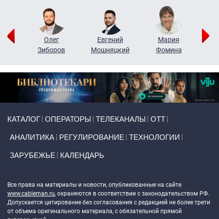
рий
Олег
Евгений
Мария
н
Зиборов
Мошняцкий
Фомина
Primary links
КАТАЛОГ
ОПЕРАТОРЫ
ТЕЛЕКАНАЛЫ
ОТТ
АНАЛИТИКА
РЕГУЛИРОВАНИЕ
ТЕХНОЛОГИИ
ЗАРУБЕЖЬЕ
КАЛЕНДАРЬ
Token Block
Все права на материалы и новости, опубликованные на сайте
www.cableman.ru
, охраняются в соответствии с законодательством РФ.
Допускается цитирование без согласования с редакцией не более трети
от объема оригинального материала, с обязательной прямой