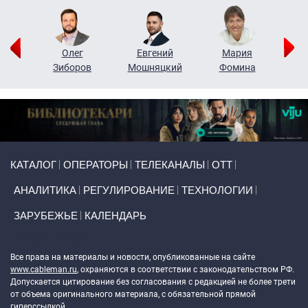
рий
Олег
Евгений
Мария
н
Зиборов
Мошняцкий
Фомина
Primary links
КАТАЛОГ
ОПЕРАТОРЫ
ТЕЛЕКАНАЛЫ
ОТТ
АНАЛИТИКА
РЕГУЛИРОВАНИЕ
ТЕХНОЛОГИИ
ЗАРУБЕЖЬЕ
КАЛЕНДАРЬ
Token Block
Все права на материалы и новости, опубликованные на сайте
www.cableman.ru
, охраняются в соответствии с законодательством РФ.
Допускается цитирование без согласования с редакцией не более трети
от объема оригинального материала, с обязательной прямой
гиперссылкой.