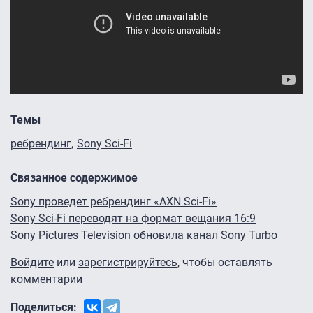
Темы
ребрендинг
Sony Sci-Fi
Связанное содержимое
Sony проведет ребрендинг «AXN Sci-Fi»
Sony Sci-Fi переводят на формат вещания 16:9
Sony Pictures Television обновила канал Sony Turbo
Войдите
или
зарегистрируйтесь
, чтобы оставлять
комментарии
Поделиться: