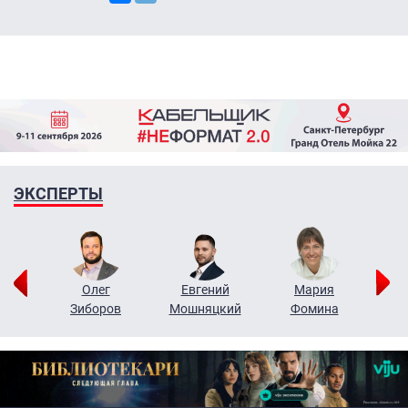
ЭКСПЕРТЫ
рий
Олег
Евгений
Мария
н
Зиборов
Мошняцкий
Фомина