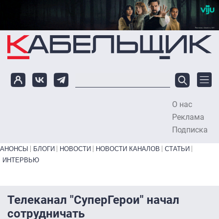
Перейти к основному содержанию
О нас
To
Реклама
Подписка
Primary links bottom
АНОНСЫ
БЛОГИ
НОВОСТИ
НОВОСТИ КАНАЛОВ
СТАТЬИ
ИНТЕРВЬЮ
Телеканал "СуперГерои" начал
сотрудничать