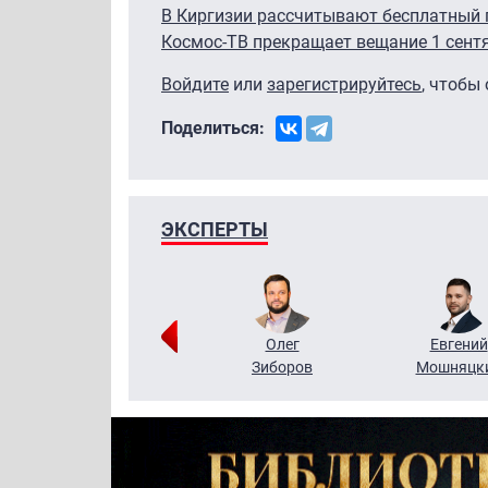
В Киргизии рассчитывают бесплатный 
Космос-ТВ прекращает вещание 1 сент
Войдите
или
зарегистрируйтесь
, чтобы
Поделиться:
ЭКСПЕРТЫ
Григорий
Олег
Евгений
Кузин
Зиборов
Мошняцк