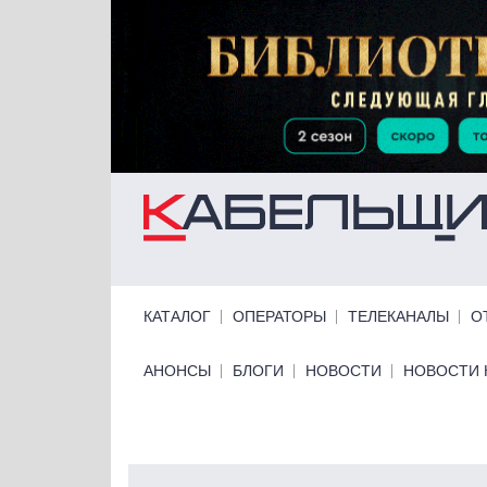
Перейти к основному содержанию
Primary links
КАТАЛОГ
ОПЕРАТОРЫ
ТЕЛЕКАНАЛЫ
О
Primary links bottom
АНОНСЫ
БЛОГИ
НОВОСТИ
НОВОСТИ 