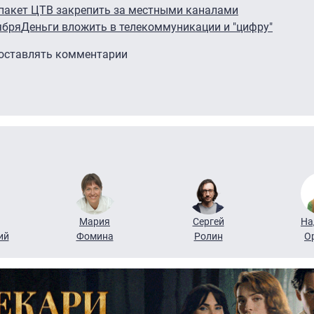
пакет ЦТВ закрепить за местными каналами
ября
Деньги вложить в телекоммуникации и "цифру"
 оставлять комментарии
Мария
Сергей
На
ий
Фомина
Ролин
О