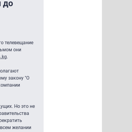
 до
его телевещание
сьмом они
.kg
.
полагают
ому закону "О
 компании
ущих. Но это не
равительства
прекратить
и всем желании