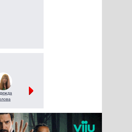
дежда
Мария
Алексей
рлова
Щербаль
Леонтьев