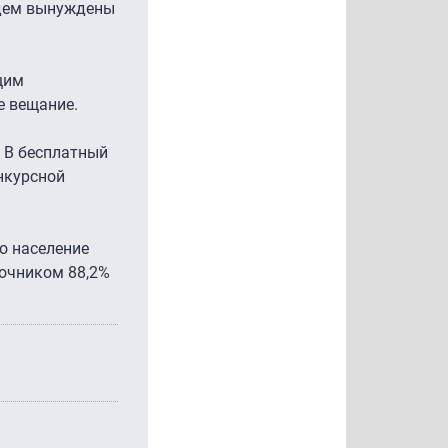
удем вынуждены
щим
е вещание.
. В бесплатный
нкурсной
то население
очником 88,2%