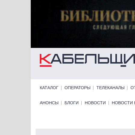
Перейти к основному содержанию
Primary links
КАТАЛОГ
ОПЕРАТОРЫ
ТЕЛЕКАНАЛЫ
О
Primary links bottom
АНОНСЫ
БЛОГИ
НОВОСТИ
НОВОСТИ 