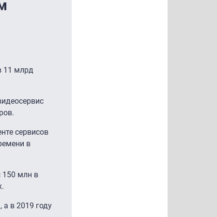
м
в 11 млрд
видеосервис
ров.
нте сервисов
ремени в
 150 млн в
.
 а в 2019 году