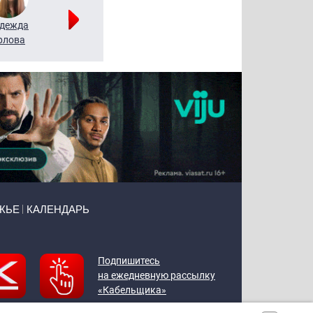
дежда
Мария
Алексей
рлова
Щербаль
Леонтьев
ЖЬЕ
КАЛЕНДАРЬ
Подпишитесь
на ежедневную рассылку
«Кабельщика»