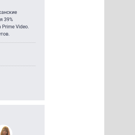
канские
ся 39%
Prime Video.
етов.