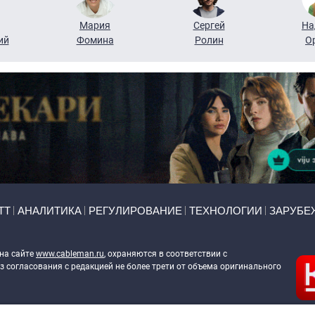
Мария
Сергей
На
ий
Фомина
Ролин
О
ТТ
АНАЛИТИКА
РЕГУЛИРОВАНИЕ
ТЕХНОЛОГИИ
ЗАРУБЕ
 на сайте
www.cableman.ru
, охраняются в соответствии с
 согласования с редакцией не более трети от объема оригинального