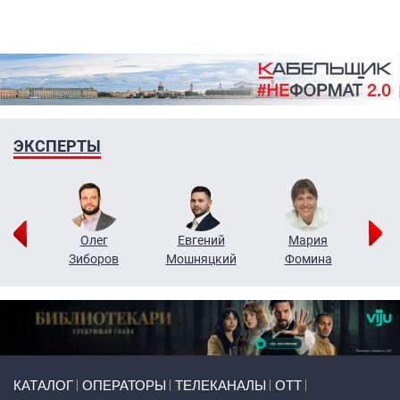
ЭКСПЕРТЫ
рий
Олег
Евгений
Мария
н
Зиборов
Мошняцкий
Фомина
Primary links
КАТАЛОГ
ОПЕРАТОРЫ
ТЕЛЕКАНАЛЫ
ОТТ