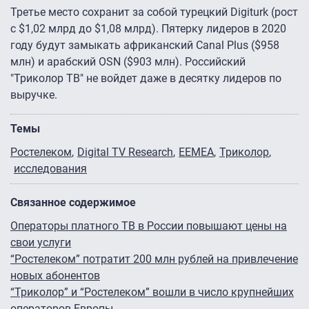
Третье место сохранит за собой турецкий Digiturk (рост
с $1,02 млрд до $1,08 млрд). Пятерку лидеров в 2020
году будут замыкать африканский Canal Plus ($958
млн) и арабский OSN ($903 млн). Российский
"Триколор ТВ" не войдет даже в десятку лидеров по
выручке.
Темы
Ростелеком
Digital TV Research
EEMEA
Триколор
исследования
Связанное содержимое
Операторы платного ТВ в России повышают цены на
свои услуги
“Ростелеком” потратит 200 млн рублей на привлечение
новых абонентов
“Триколор” и “Ростелеком” вошли в число крупнейших
операторов Европы