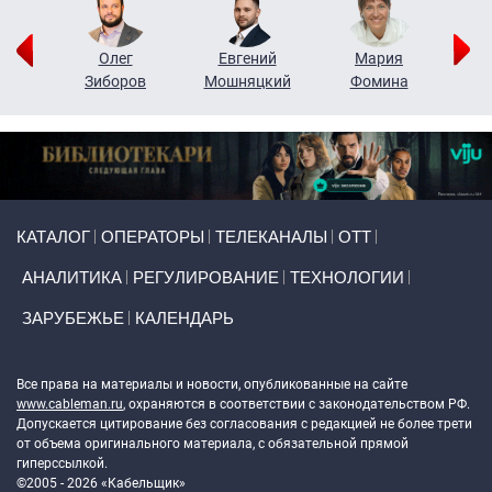
рий
Олег
Евгений
Мария
н
Зиборов
Мошняцкий
Фомина
Primary links
КАТАЛОГ
ОПЕРАТОРЫ
ТЕЛЕКАНАЛЫ
ОТТ
АНАЛИТИКА
РЕГУЛИРОВАНИЕ
ТЕХНОЛОГИИ
ЗАРУБЕЖЬЕ
КАЛЕНДАРЬ
Token Block
Все права на материалы и новости, опубликованные на сайте
www.cableman.ru
, охраняются в соответствии с законодательством РФ.
Допускается цитирование без согласования с редакцией не более трети
от объема оригинального материала, с обязательной прямой
гиперссылкой.
©2005 - 2026 «Кабельщик»