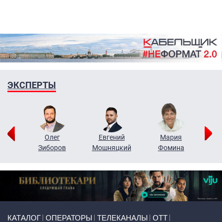
ЭКСПЕРТЫ
рий
Олег
Евгений
Мария
н
Зиборов
Мошняцкий
Фомина
Primary links
КАТАЛОГ
ОПЕРАТОРЫ
ТЕЛЕКАНАЛЫ
ОТТ