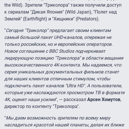
the Wild). Зрители "Триколора" также получили доступ
к сериалам "Дикая Япония" (Wild Japan), "Полет над
Землей" (Earthflight) и "Хищники" (Predators).
"
Сегодня "Триколор" предлагает своим клиентам
самый большой пакет UHD-каналов, опережая не
только российских, но и европейских операторов.
Новое соглашение с BBC Studios подчеркивает
лидирующую позицию "Триколора" в области вещания
высококачественного 4K-контента. Мы надеемся, что
серия уникальных документальных фильмов станет
для наших клиентов отличным стимулом, чтобы
подключить пакет каналов "Ultra HD". А пользователи,
которые уже наслаждаются просмотром ТВ в формате
4K, оценят наши усилия
", — рассказал
Арсен Хомутов
,
директор по контенту "Триколора".
"
Мы даем возможность зрителям по всему миру
насладиться красотой нашей планеты, делая их ближе