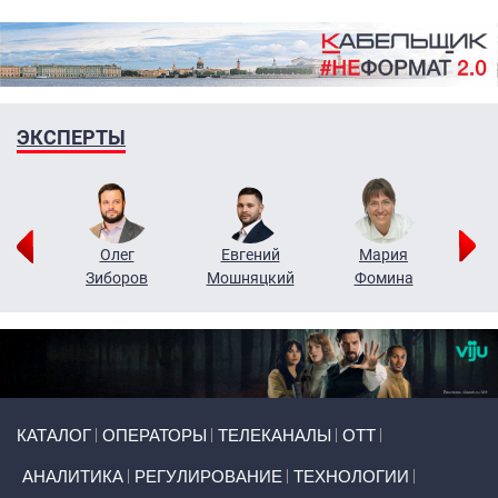
ЭКСПЕРТЫ
рий
Олег
Евгений
Мария
н
Зиборов
Мошняцкий
Фомина
Primary links
КАТАЛОГ
ОПЕРАТОРЫ
ТЕЛЕКАНАЛЫ
ОТТ
АНАЛИТИКА
РЕГУЛИРОВАНИЕ
ТЕХНОЛОГИИ