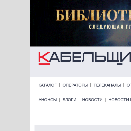
Перейти к основному содержанию
Primary links
КАТАЛОГ
ОПЕРАТОРЫ
ТЕЛЕКАНАЛЫ
О
Primary links bottom
АНОНСЫ
БЛОГИ
НОВОСТИ
НОВОСТИ 