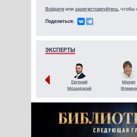
Войдите
или
зарегистрируйтесь
, чтобы
Поделиться:
ЭКСПЕРТЫ
Виктор
Евгений
Мария
Бритько
Мошняцкий
Фомина