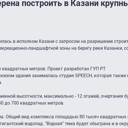
ерена построить в Казани крупн
илась в исполком Казани с запросом на разрешение строи
рекреационно-ландшафтной зоны на берегу реки Казанки, 
ч квадратных метров. Проект разработан ГУП РТ
скизом здания занималась студия SPEECH, которая также
.
менной высотности, максимально - 12 этажей, очертания б
0 до 700 квадратных метров.
кла. Общий вид комплекса площадью 80 тысяч квадратных 
игантский водопад. "Водная" тема будет обыграна и в окр