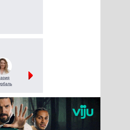
ария
Алексей
Татьяна
рбаль
Леонтьев
Воронова