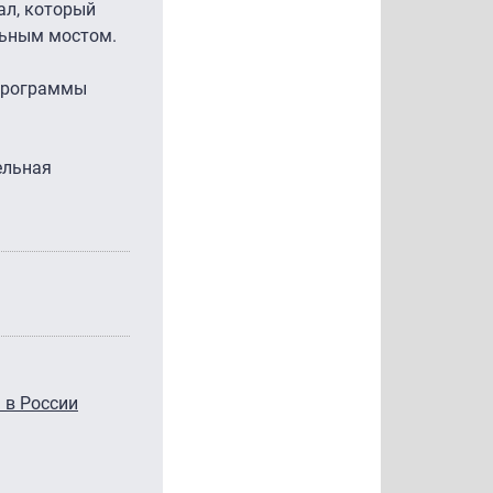
ал, который
льным мостом.
 программы
ельная
 в России