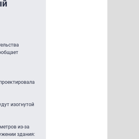
ый
тельства
сообщает
 проектировала
удут изогнутой
метров из-за
ужении здания: