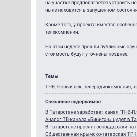
на участке предполагается устроить н
ныне находится в запущенном состоян
Кроме того, у проекта имеется особен
телекомпании.
На этой неделе прошли публичные слуш
стоимость будут уточнены позднее.
Темы
ТНВ
Новый век
телерадиокомпания
т
Связанное содержимое
В Татарстане заработает канал "ТНВ-П
Аналог ТВ-канала «Бибигон» будет в Т
В Татарстане просят господдержки на 
Общественная крымско-татарская ТРК 