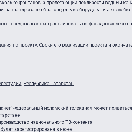
есколько фонтанов, а пролегающий поблизости водный кан
ии, запланировано облагородить и оборудовать автомоби
ность: предполагается транслировать на фасад комплекса
ания по проекту. Сроки его реализации проекта и окончат
елестудии
Республика Татарстан
ланет"
Федеральный исламский телеканал может появиться
атарстане
производство национального ТВ-контента
будет зарегистрирована в июне