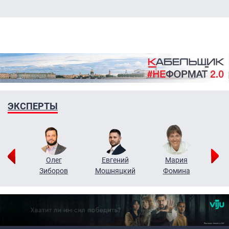
ЭКСПЕРТЫ
рий
Олег
Евгений
Мария
н
Зиборов
Мошняцкий
Фомина