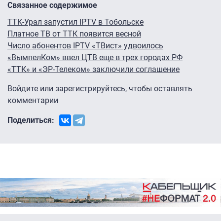
Связанное содержимое
ТТК-Урал запустил IPTV в Тобольске
Платное ТВ от ТТК появится весной
Число абонентов IPTV «ТВист» удвоилось
«ВымпелКом» ввел ЦТВ еще в трех городах РФ
«ТТК» и «ЭР-Телеком» заключили соглашение
Войдите
или
зарегистрируйтесь
, чтобы оставлять
комментарии
Поделиться: