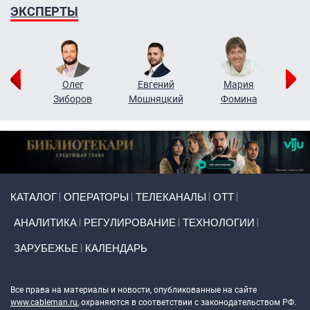
ЭКСПЕРТЫ
рий
Олег
Евгений
Мария
н
Зиборов
Мошняцкий
Фомина
Primary links
КАТАЛОГ
ОПЕРАТОРЫ
ТЕЛЕКАНАЛЫ
ОТТ
АНАЛИТИКА
РЕГУЛИРОВАНИЕ
ТЕХНОЛОГИИ
ЗАРУБЕЖЬЕ
КАЛЕНДАРЬ
Token Block
Все права на материалы и новости, опубликованные на сайте
www.cableman.ru
, охраняются в соответствии с законодательством РФ.