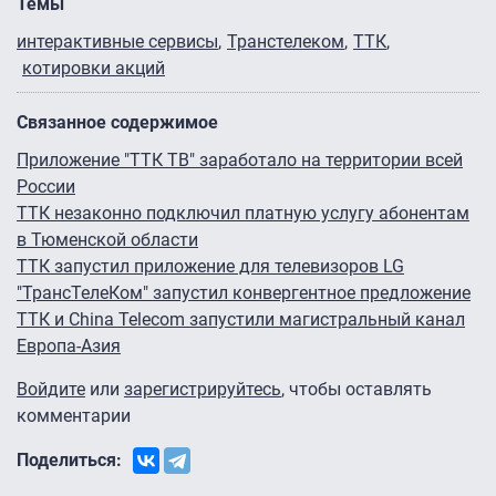
Темы
интерактивные сервисы
Транстелеком
ТТК
котировки акций
Связанное содержимое
Приложение "ТТК ТВ" заработало на территории всей
России
ТТК незаконно подключил платную услугу абонентам
в Тюменской области
ТТК запустил приложение для телевизоров LG
"ТрансТелеКом" запустил конвергентное предложение
ТТК и China Telecom запустили магистральный канал
Европа-Азия
Войдите
или
зарегистрируйтесь
, чтобы оставлять
комментарии
Поделиться: