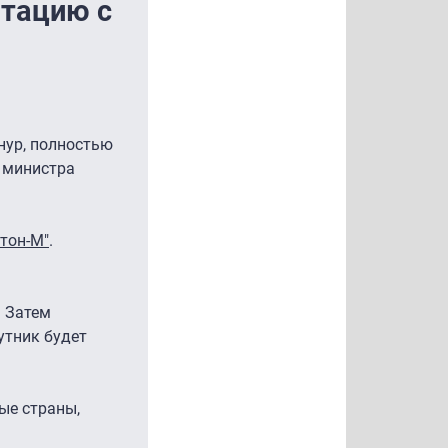
атацию с
нур, полностью
 министра
отон-М"
.
. Затем
утник будет
ые страны,