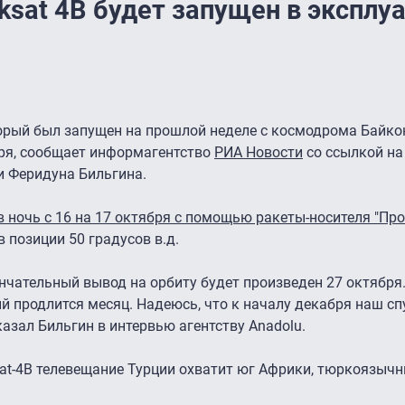
ksat 4B будет запущен в эксплу
оторый был запущен на прошлой неделе с космодрома Байко
бря, сообщает информагентство
РИА Новости
со ссылкой на
и Феридуна Бильгина.
в ночь с 16 на 17 октября с помощью ракеты-носителя "Пр
 позиции 50 градусов в.д.
нчательный вывод на орбиту будет произведен 27 октября
й продлится месяц. Надеюсь, что к началу декабря наш сп
казал Бильгин в интервью агентству Аnadolu.
at-4B телевещание Турции охватит юг Африки, тюркоязычн