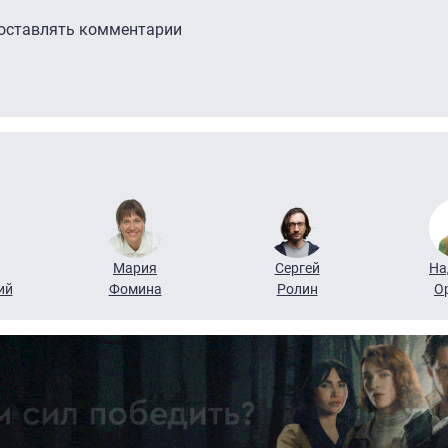
 оставлять комментарии
Мария
Сергей
На
ий
Фомина
Ролин
О