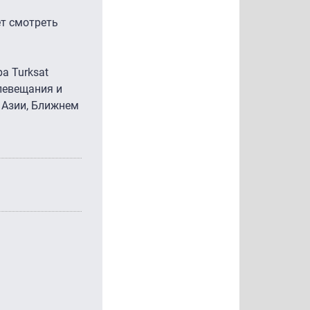
ет смотреть
а Turksat
елевещания и
 Азии, Ближнем