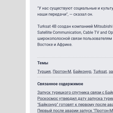
"У нас существуют социальные и культ
наши передачи", — сказал он.
Turksat 4В создан компанией Mitsubishi
Satellite Communication, Cable TV and O
широкополосной связи пользователям н
Востоке и Африке.
Темы
Турция
Протон-М
Байконур
Turksat
за
Связанное содержимое
Запуск турецкого спутника связи с Бай
Роскосмос утвердил дату запуска туре
"Байконур" готовят к первому после ав
Первый после аварии запуск "Протон-М