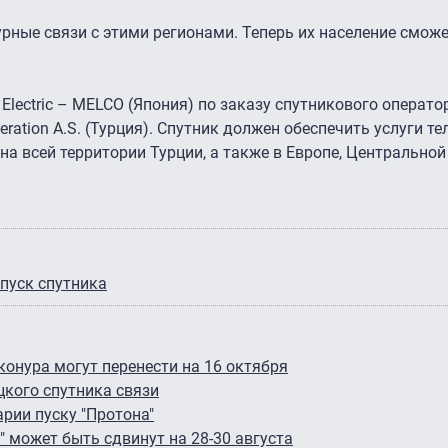
урные связи с этими регионами. Теперь их население смож
 Electric – МЕLCO (Япония) по заказу спутникового оператор
peration A.S. (Турция). Спутник должен обеспечить услуги т
а всей территории Турции, а также в Европе, Центральной
пуск спутника
конура могут перенести на 16 октября
цкого спутника связи
арии пуску "Протона"
" может быть сдвинут на 28-30 августа