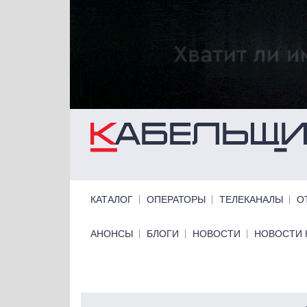
Перейти к основному содержанию
Primary links
КАТАЛОГ
ОПЕРАТОРЫ
ТЕЛЕКАНАЛЫ
О
Primary links bottom
АНОНСЫ
БЛОГИ
НОВОСТИ
НОВОСТИ 