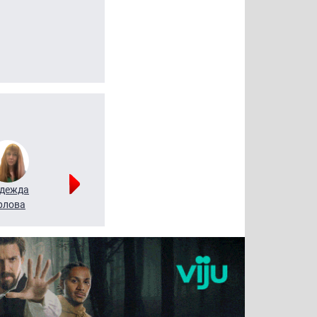
дежда
Мария
Алексей
рлова
Щербаль
Леонтьев