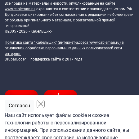
Все права на материалы и новости, опубликованные на сайте
www.cableman.ru
, охраняются в соответствии с законодательством РФ.
Допускается цитирование без согласования с редакцией не более трети
от объема оригинального материала, с обязательной прямой
гиперссылкой.
©2005 - 2026 «Кабельщик»
Политика сайта "Кабельщик" (интернет-адреса
www.cableman.ru
) в
отношении обработки персональных данных пользователей сети
интернет
DrupalCoder — поддержка сайта c 2017 года
Согласен
Наш сайт использует файлы cookie и схожие
технологии работы с персонализированной
Подпишитесь
информацией. При использовании данного сайта, вы
на ежедневную рассылку
подтверждаете свое согласие на использование