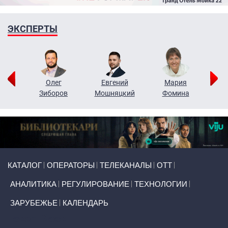
ЭКСПЕРТЫ
рий
Олег
Евгений
Мария
н
Зиборов
Мошняцкий
Фомина
Primary links
КАТАЛОГ
ОПЕРАТОРЫ
ТЕЛЕКАНАЛЫ
ОТТ
АНАЛИТИКА
РЕГУЛИРОВАНИЕ
ТЕХНОЛОГИИ
ЗАРУБЕЖЬЕ
КАЛЕНДАРЬ
Token Block