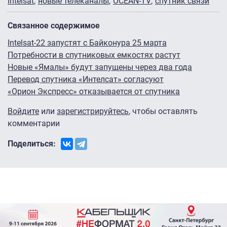
Intelsat
новые телеканалы
OCEAN-TV
спутник связи
Связанное содержимое
Intelsat-22 запустят с Байконура 25 марта
Потребности в спутниковых емкостях растут
Новые «Ямалы» будут запущены через два года
Перевод спутника «Интелсат» согласуют
«Орион Экспресс» отказывается от спутника
Войдите
или
зарегистрируйтесь
, чтобы оставлять
комментарии
Поделиться: