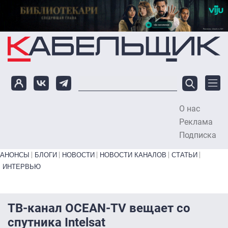
Перейти к основному содержанию
О нас
To
Реклама
Подписка
Primary links bottom
АНОНСЫ
БЛОГИ
НОВОСТИ
НОВОСТИ КАНАЛОВ
СТАТЬИ
ИНТЕРВЬЮ
ТВ-канал OCEAN-TV вещает со
спутника Intelsat