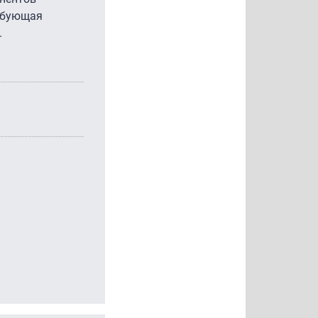
ребующая
.