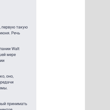
, первую такую
июня. Речь
пании Walt
шей мере
ции
о, оно,
ередачи
ммы.
бный принимать
онентов