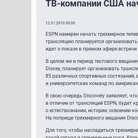
ТВ-компании США на
12.01.2010 00:00
ESPN намерен начать трехмерное телев
трансляцию планируется организовать 
идет о показе в прямом эфире встречи
В целом же в период тестового вещани
Disney, планирует организовать тран
85 различных спортивных состязаний, 
и университетских команд по американ
В свою очередь Discovery заявляет, чт
в отличие от трансляций ESPN, будет 
о естествознании, истории, освоении 
На поприще трехмерного вещания Disco
Для того, чтобы насладиться трехмер
такой сигнал и специальные очки. Кром