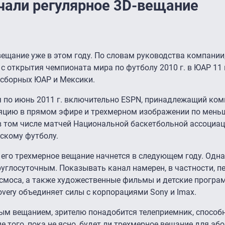
чали регулярное 3D-вещание
ещание уже в этом году. По словам руководства компании
с открытия чемпионата мира по футболу 2010 г. в ЮАР 11 
 сборных ЮАР и Мексики.
я по июнь 2011 г. включительно ESPN, принадлежащий ком
сляцию в прямом эфире и трехмерном изображении по мень
в том числе матчей Национальной баскетбольной ассоциа
скому футболу.
о его трехмерное вещание начнется в следующем году. Однак
круглосуточным. Показывать канал намерен, в частности, п
космоса, а также художественные фильмы и детские програ
very объединяет силы с корпорациями Sony и Imax.
ным вещанием, зрителю понадобится телеприемник, спосо
е того, пока не ясно, будет ли трехмерное вещание для аб