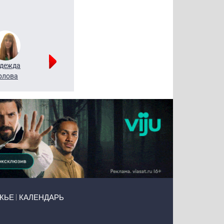
дежда
Мария
Алексей
рлова
Щербаль
Леонтьев
ЖЬЕ
КАЛЕНДАРЬ