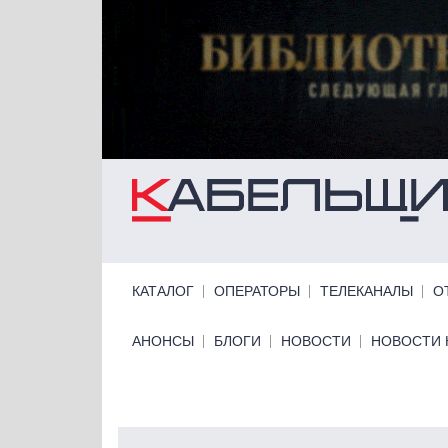
Перейти к основному содержанию
Primary links
КАТАЛОГ
ОПЕРАТОРЫ
ТЕЛЕКАНАЛЫ
О
Primary links bottom
АНОНСЫ
БЛОГИ
НОВОСТИ
НОВОСТИ 