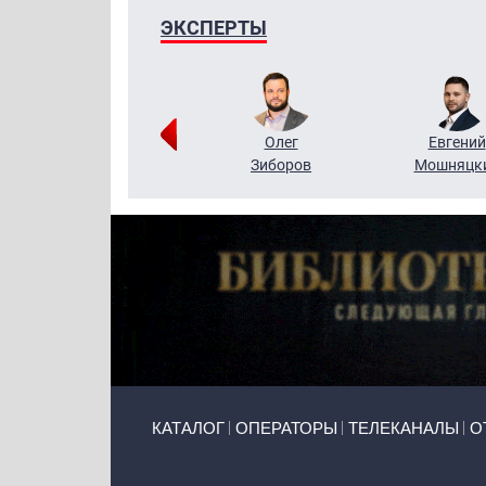
ЭКСПЕРТЫ
Григорий
Олег
Евгений
Кузин
Зиборов
Мошняцк
Primary links
КАТАЛОГ
ОПЕРАТОРЫ
ТЕЛЕКАНАЛЫ
О
Token Block