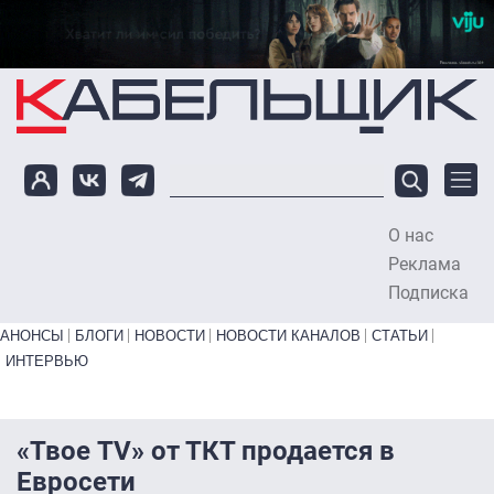
Перейти к основному содержанию
О нас
To
Реклама
Подписка
Primary links bottom
АНОНСЫ
БЛОГИ
НОВОСТИ
НОВОСТИ КАНАЛОВ
СТАТЬИ
ИНТЕРВЬЮ
«Твое TV» от ТКТ продается в
Евросети