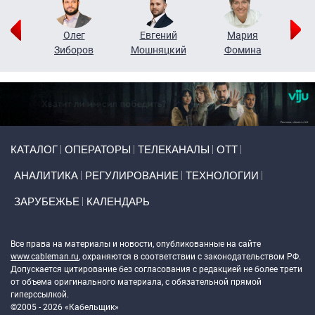
рий
Олег
Евгений
Мария
н
Зиборов
Мошняцкий
Фомина
Primary links
КАТАЛОГ
ОПЕРАТОРЫ
ТЕЛЕКАНАЛЫ
ОТТ
АНАЛИТИКА
РЕГУЛИРОВАНИЕ
ТЕХНОЛОГИИ
ЗАРУБЕЖЬЕ
КАЛЕНДАРЬ
Token Block
Все права на материалы и новости, опубликованные на сайте
www.cableman.ru
, охраняются в соответствии с законодательством РФ.
Допускается цитирование без согласования с редакцией не более трети
от объема оригинального материала, с обязательной прямой
гиперссылкой.
©2005 - 2026 «Кабельщик»