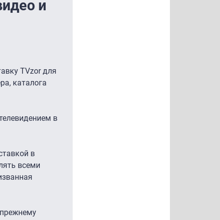
видео и
авку TVzor для
ра, каталога
телевидением в
ставкой в
лять всеми
изванная
-прежнему