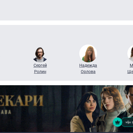
Сергей
Надежда
М
Ролин
Орлова
Ще