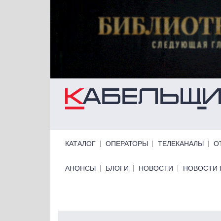
Перейти к основному содержанию
Primary links
КАТАЛОГ
ОПЕРАТОРЫ
ТЕЛЕКАНАЛЫ
О
Primary links bottom
АНОНСЫ
БЛОГИ
НОВОСТИ
НОВОСТИ 