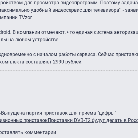
тройством для просмотра видеопрограмм. Поэтому задача
аксимально удобный видеосервис для телевизора", - заяв
мпании TVzor.
ndroid. В компании отмечают, что единая система авториза
лы на любом устройстве.
одновременно с началом работы сервиса. Сейчас приставк
 комплекта составляет 2990 рублей.
»
Выпущена партия приставок для приема "цифры"
евизионных приставок
Приставки DVB-T2 будут делать в Рос
 оставлять комментарии