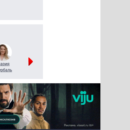
ария
Алексей
Татьяна
рбаль
Леонтьев
Воронова