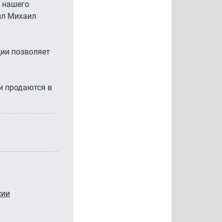
 нашего
ил Михаил
ции позволяет
и продаются в
сии