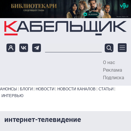
Перейти к основному содержанию
О нас
To
Реклама
Подписка
Primary links bottom
АНОНСЫ
БЛОГИ
НОВОСТИ
НОВОСТИ КАНАЛОВ
СТАТЬИ
ИНТЕРВЬЮ
интернет-телевидение