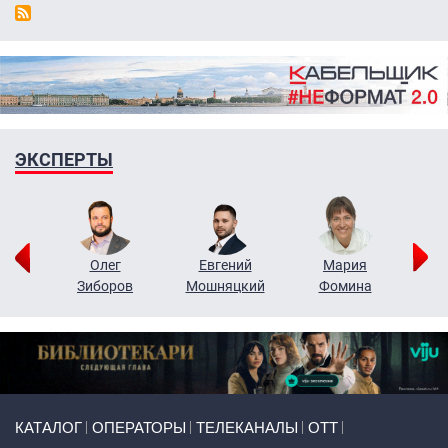
ЭКСПЕРТЫ
рий
Олег
Евгений
Мария
н
Зиборов
Мошняцкий
Фомина
Primary links
КАТАЛОГ
ОПЕРАТОРЫ
ТЕЛЕКАНАЛЫ
ОТТ