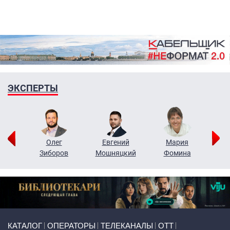
ЭКСПЕРТЫ
рий
Олег
Евгений
Мария
н
Зиборов
Мошняцкий
Фомина
Primary links
КАТАЛОГ
ОПЕРАТОРЫ
ТЕЛЕКАНАЛЫ
ОТТ