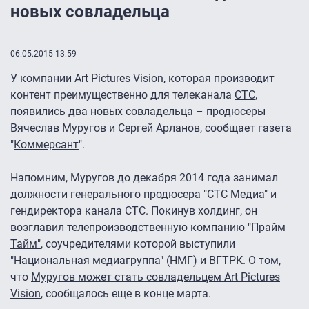
новых совладельца
06.05.2015 13:59
У компании Art Pictures Vision, которая производит
контент преимущественно для телеканала
СТС
,
появились два новых совладельца – продюсеры
Вячеслав Муругов и Сергей Арланов, сообщает газета
"
Коммерсант
".
Напомним, Муругов до декабря 2014 года занимал
должности генерального продюсера "СТС Медиа" и
гендиректора канала СТС. Покинув холдинг, он
возглавил телепроизводственную компанию "Прайм
Тайм"
, соучредителями которой выступили
"Национальная медиагруппа" (НМГ) и ВГТРК. О том,
что
Муругов может стать совладельцем Art Pictures
Vision
, сообщалось еще в конце марта.