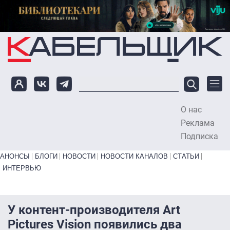
Перейти к основному содержанию
О нас
To
Реклама
Подписка
Primary links bottom
АНОНСЫ
БЛОГИ
НОВОСТИ
НОВОСТИ КАНАЛОВ
СТАТЬИ
ИНТЕРВЬЮ
У контент-производителя Art
Pictures Vision появились два