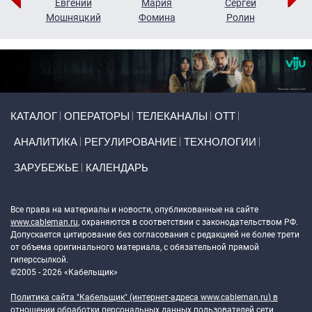
ор
Евгений
Мария
Сергей
Н
ко
Мошняцкий
Фомина
Ролин
Primary links
КАТАЛОГ
ОПЕРАТОРЫ
ТЕЛЕКАНАЛЫ
ОТТ
АНАЛИТИКА
РЕГУЛИРОВАНИЕ
ТЕХНОЛОГИИ
ЗАРУБЕЖЬЕ
КАЛЕНДАРЬ
Token Block
Все права на материалы и новости, опубликованные на сайте
www.cableman.ru
, охраняются в соответствии с законодательством РФ.
Допускается цитирование без согласования с редакцией не более трети
от объема оригинального материала, с обязательной прямой
гиперссылкой.
©2005 - 2026 «Кабельщик»
Политика сайта "Кабельщик" (интернет-адреса
www.cableman.ru
) в
отношении обработки персональных данных пользователей сети