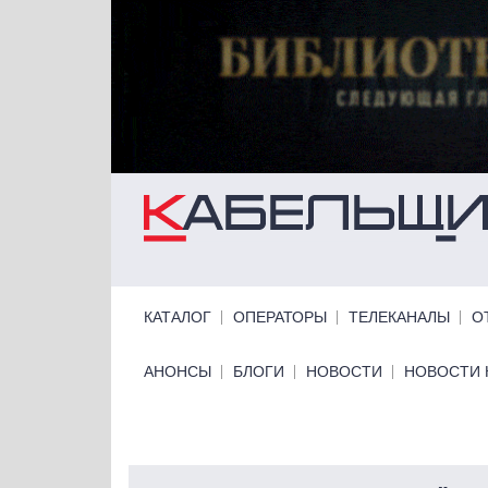
Перейти к основному содержанию
Primary links
КАТАЛОГ
ОПЕРАТОРЫ
ТЕЛЕКАНАЛЫ
О
Primary links bottom
АНОНСЫ
БЛОГИ
НОВОСТИ
НОВОСТИ 