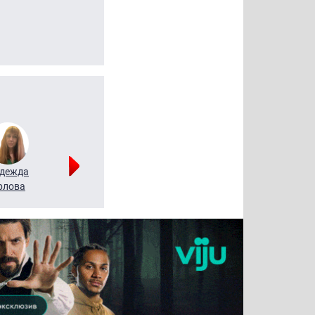
дежда
Мария
Алексей
рлова
Щербаль
Леонтьев