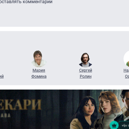
 оставлять комментарии
Мария
Сергей
На
ий
Фомина
Ролин
О