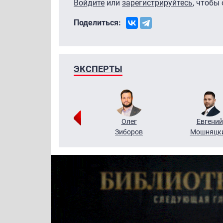
Войдите
или
зарегистрируйтесь
, чтобы
Поделиться:
ЭКСПЕРТЫ
Григорий
Олег
Евгений
Кузин
Зиборов
Мошняцк