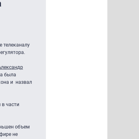
а
е телеканалу
егулятора.
Александр
да была
кона и назвал
 в части
еньшен объем
фире не