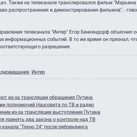
ач. Также на телеканале транслировался фильм "Марьина 
аво распространения и демонстрирования фильмов", - гово
равления телеканала "Интер" Егор Бенкендорф объяснил 
е информационных событий. В то же время он признал, чт
соответствующего разрешения.
радиовещания
Интер
яют из-за трансляции обращения Путина
ии полномочий Нацсовета по ТВ и радио
ение из-за трансляции выступления Путина
я принять два закона о контроле над ТВ
канала "Техно 24" после ребрендинга