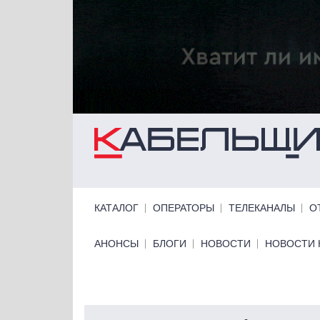
Перейти к основному содержанию
Primary links
КАТАЛОГ
ОПЕРАТОРЫ
ТЕЛЕКАНАЛЫ
О
Primary links bottom
АНОНСЫ
БЛОГИ
НОВОСТИ
НОВОСТИ 