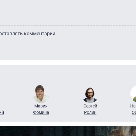
 оставлять комментарии
Мария
Сергей
На
ий
Фомина
Ролин
О