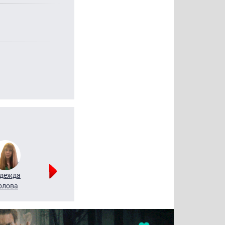
дежда
Мария
Алексей
рлова
Щербаль
Леонтьев