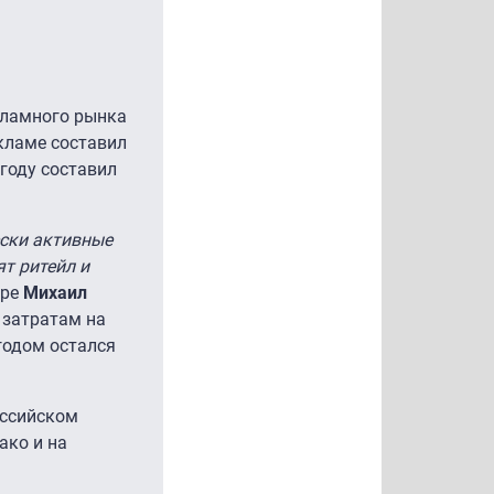
кламного рынка
екламе составил
 году составил
ески активные
ят ритейл и
ope
Михаил
 затратам на
 годом остался
оссийском
ако и на