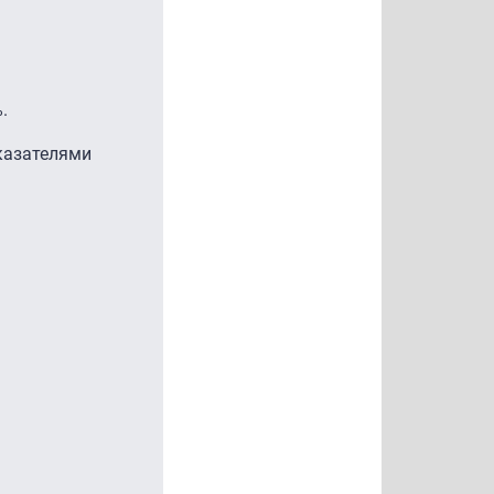
.
казателями