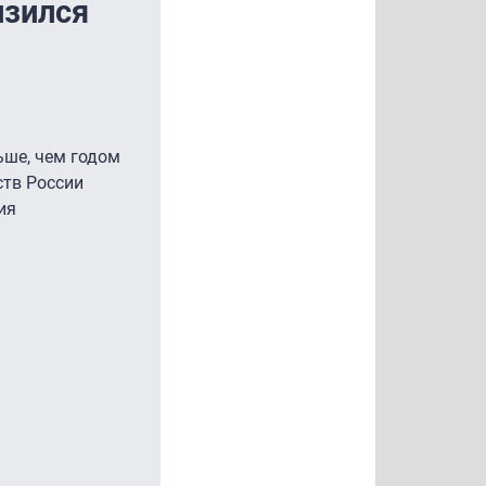
изился
ьше, чем годом
ств России
ия