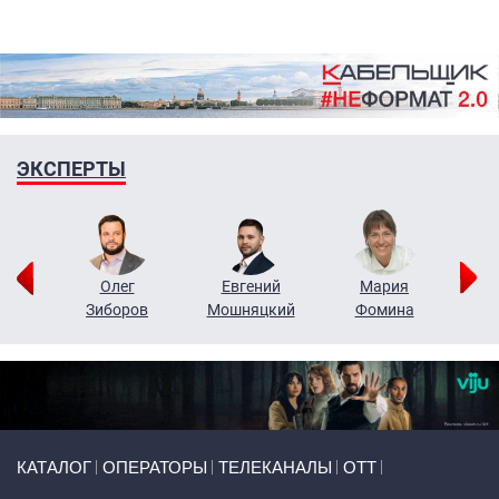
ЭКСПЕРТЫ
рий
Олег
Евгений
Мария
н
Зиборов
Мошняцкий
Фомина
Primary links
КАТАЛОГ
ОПЕРАТОРЫ
ТЕЛЕКАНАЛЫ
ОТТ