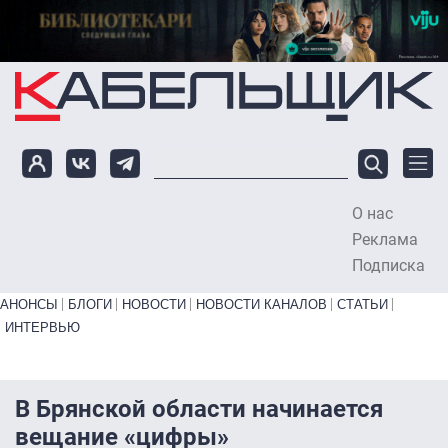
Перейти к основному содержанию
О нас
To
Реклама
Подписка
Primary links bottom
АНОНСЫ
БЛОГИ
НОВОСТИ
НОВОСТИ КАНАЛОВ
СТАТЬИ
ИНТЕРВЬЮ
В Брянской области начинается
вещание «цифры»