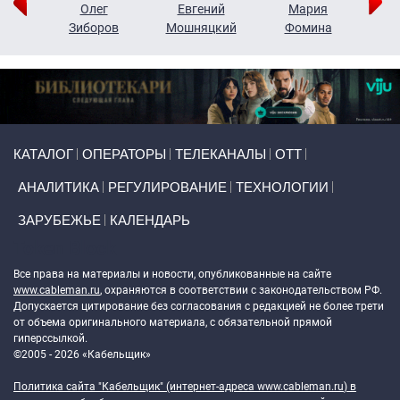
рий
Олег
Евгений
Мария
н
Зиборов
Мошняцкий
Фомина
Primary links
КАТАЛОГ
ОПЕРАТОРЫ
ТЕЛЕКАНАЛЫ
ОТТ
АНАЛИТИКА
РЕГУЛИРОВАНИЕ
ТЕХНОЛОГИИ
ЗАРУБЕЖЬЕ
КАЛЕНДАРЬ
Token Block
Все права на материалы и новости, опубликованные на сайте
www.cableman.ru
, охраняются в соответствии с законодательством РФ.
Допускается цитирование без согласования с редакцией не более трети
от объема оригинального материала, с обязательной прямой
гиперссылкой.
©2005 - 2026 «Кабельщик»
Политика сайта "Кабельщик" (интернет-адреса
www.cableman.ru
) в