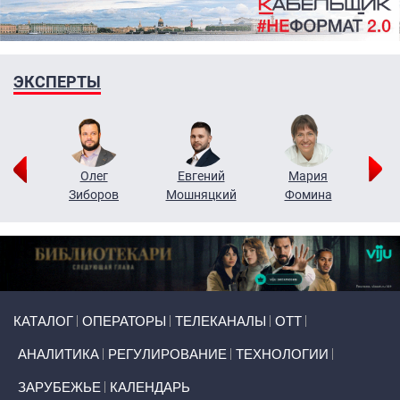
ЭКСПЕРТЫ
рий
Олег
Евгений
Мария
н
Зиборов
Мошняцкий
Фомина
Primary links
КАТАЛОГ
ОПЕРАТОРЫ
ТЕЛЕКАНАЛЫ
ОТТ
АНАЛИТИКА
РЕГУЛИРОВАНИЕ
ТЕХНОЛОГИИ
ЗАРУБЕЖЬЕ
КАЛЕНДАРЬ