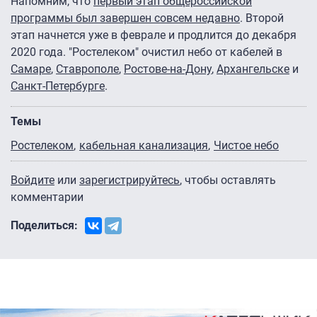
Напомним, что
первый этап общероссийской
программы был завершен совсем недавно
. Второй
этап начнется уже в феврале и продлится до декабря
2020 года. "Ростелеком" очистил небо от кабелей в
Самаре
,
Ставрополе
,
Ростове-на-Дону
,
Архангельске
и
Санкт-Петербурге
.
Темы
Ростелеком
кабельная канализация
Чистое небо
Войдите
или
зарегистрируйтесь
, чтобы оставлять
комментарии
Поделиться: