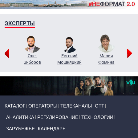
ЭКСПЕРТЫ
рий
Олег
Евгений
Мария
н
Зиборов
Мошняцкий
Фомина
Primary links
КАТАЛОГ
ОПЕРАТОРЫ
ТЕЛЕКАНАЛЫ
ОТТ
АНАЛИТИКА
РЕГУЛИРОВАНИЕ
ТЕХНОЛОГИИ
ЗАРУБЕЖЬЕ
КАЛЕНДАРЬ