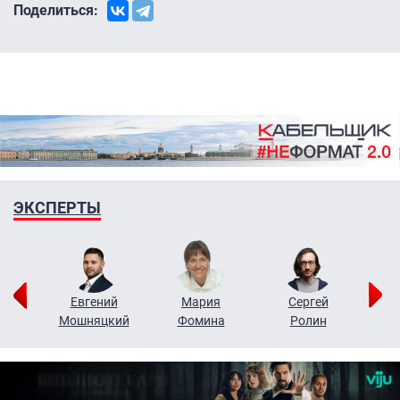
Поделиться:
ЭКСПЕРТЫ
ор
Евгений
Мария
Сергей
Н
ко
Мошняцкий
Фомина
Ролин