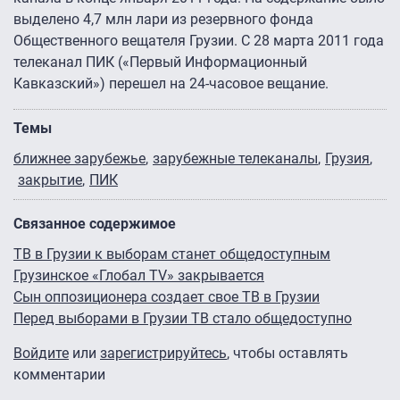
выделено 4,7 млн лари из резервного фонда
Общественного вещателя Грузии. С 28 марта 2011 года
телеканал ПИК («Первый Информационный
Кавказский») перешел на 24-часовое вещание.
Темы
ближнее зарубежье
зарубежные телеканалы
Грузия
закрытие
ПИК
Связанное содержимое
ТВ в Грузии к выборам станет общедоступным
Грузинское «Глобал TV» закрывается
Сын оппозиционера создает свое ТВ в Грузии
Перед выборами в Грузии ТВ стало общедоступно
Войдите
или
зарегистрируйтесь
, чтобы оставлять
комментарии