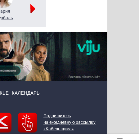
ария
Алексей
Татьяна
рбаль
Леонтьев
Воронова
ЖЬЕ
КАЛЕНДАРЬ
Подпишитесь
на ежедневную рассылку
«Кабельщика»