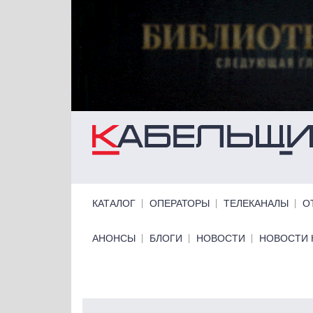
Перейти к основному содержанию
Primary links
КАТАЛОГ
ОПЕРАТОРЫ
ТЕЛЕКАНАЛЫ
О
Primary links bottom
АНОНСЫ
БЛОГИ
НОВОСТИ
НОВОСТИ 