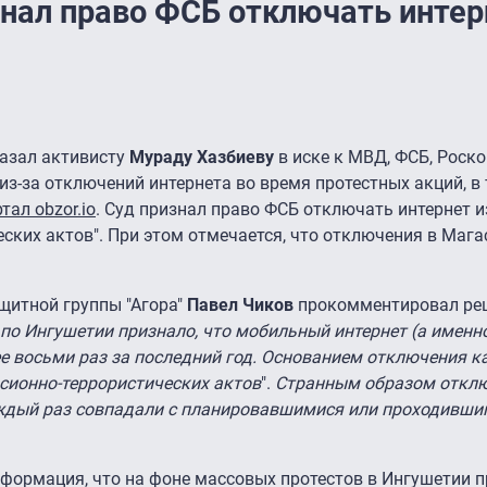
знал право ФСБ отключать интер
азал активисту
Мураду Хазбиеву
в иске к МВД, ФСБ, Роск
из-за отключений интернета во время протестных акций, в
тал obzor.io
. Суд признал право ФСБ отключать интернет и
ских актов". При этом отмечается, что отключения в Мага
щитной группы "Агора"
Павел Чиков
прокомментировал ре
по Ингушетии признало, что мобильный интернет (а именн
ее восьми раз за последний год. Основанием отключения 
сионно-террористических актов
".
Странным образом откл
аждый раз совпадали с планировавшимися или проходивши
формация, что на фоне массовых протестов в Ингушетии 