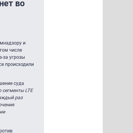
нет во
омнадзору и
 том числе
з-за угрозы
се происходили
шение суда
о сегменты LTE
каждый раз
ючения
ми
против