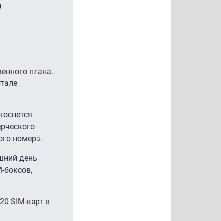
о
енного плана.
ртале
коснется
ерческого
ого номера.
шний день
-боксов,
20 SIM-карт в