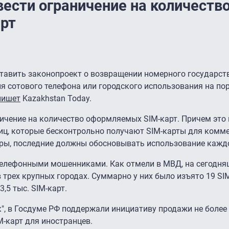
вести ограничение на количеств
рт
авить законопроект о возвращении номерного государств
ля сотового телефона или городского использования на по
пишет
Kazakhstan Today.
аничение на количество оформляемых SIM-карт. Причем это 
лиц, которые бесконтрольно получают SIM-карты для комм
ры, последние должны обосновывать использование кажд
 телефонными мошенниками. Как отмели в МВД, на сегодня
трех крупных городах. Суммарно у них было изъято 19 SIM
,5 тыс. SIM-карт.
к", в Госдуме РФ поддержали инициативу продажи не более 
M-карт для иностранцев.