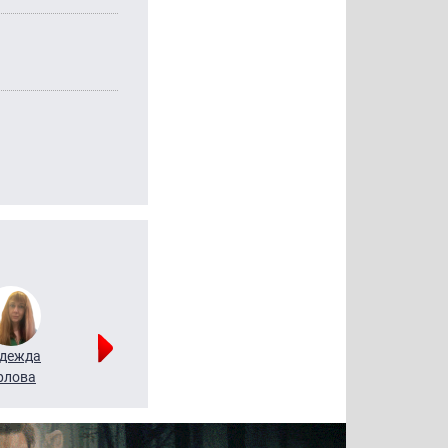
дежда
Мария
Алексей
рлова
Щербаль
Леонтьев