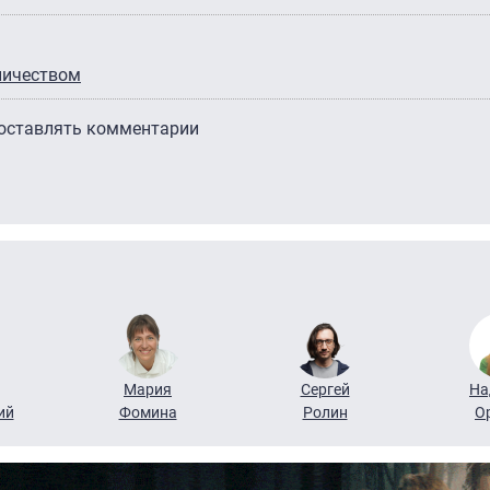
ничеством
 оставлять комментарии
Мария
Сергей
На
ий
Фомина
Ролин
О