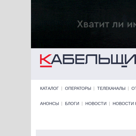
Перейти к основному содержанию
Primary links
КАТАЛОГ
ОПЕРАТОРЫ
ТЕЛЕКАНАЛЫ
О
Primary links bottom
АНОНСЫ
БЛОГИ
НОВОСТИ
НОВОСТИ 