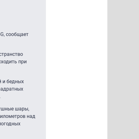
4G, сообщает
странство
сходить при
й и бедных
вадратных
.
душные шары,
километров над
погодных