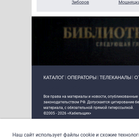
Кузин
Зиборов
Мошняцк
Primary links
КАТАЛОГ
ОПЕРАТОРЫ
ТЕЛЕКАНАЛЫ
О
Token Block
Все права на материалы и новости, опубликованные
законодательством РФ. Допускается цитирование без
материала, с обязательной прямой гиперссылкой.
©2005 - 2026 «Кабельщик»
Политика сайта "Кабельщик" (интернет-адреса
www.c
пользователей сети интернет
Наш сайт использует файлы cookie и схожие техноло
DrupalCoder — поддержка сайта c 2017 года