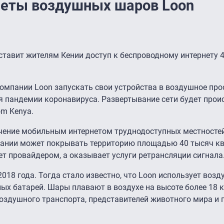
леты воздушных шаров Loon
тавит жителям Кении доступ к беспроводному интернету 
омпании Loon запускать свои устройства в воздушное про
я пандемии коронавируса. Развертывание сети будет прои
om Kenya.
ечение мобильным интернетом труднодоступных местносте
мпании может покрывать территорию площадью 40 тысяч к
ет провайдером, а оказывает услуги ретрансляции сигнала
018 года. Тогда стало известно, что Loon использует воз
ых батарей. Шары плавают в воздухе на высоте более 18 
оздушного транспорта, представителей животного мира и 