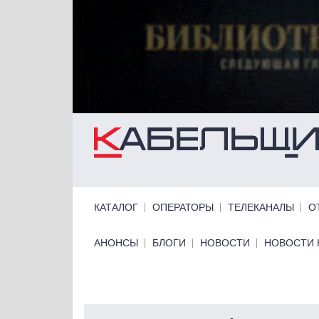
Перейти к основному содержанию
Primary links
КАТАЛОГ
ОПЕРАТОРЫ
ТЕЛЕКАНАЛЫ
О
Primary links bottom
АНОНСЫ
БЛОГИ
НОВОСТИ
НОВОСТИ 