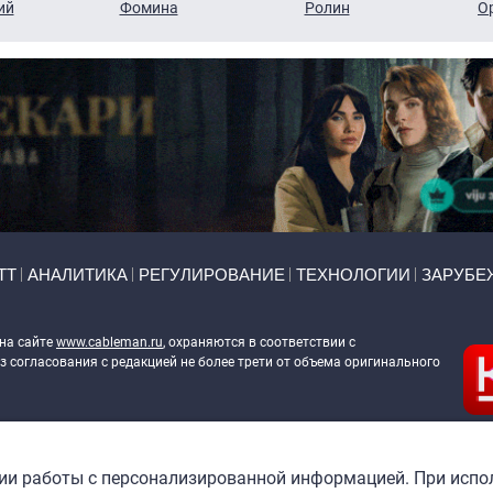
ий
Фомина
Ролин
О
ТТ
АНАЛИТИКА
РЕГУЛИРОВАНИЕ
ТЕХНОЛОГИИ
ЗАРУБЕ
 на сайте
www.cableman.ru
, охраняются в соответствии с
 согласования с редакцией не более трети от объема оригинального
ableman.ru
) в отношении обработки персональных данных
гии работы с персонализированной информацией. При испо