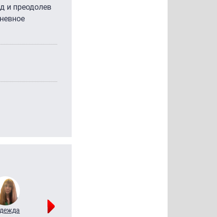
яд и преодолев
дневное
дежда
Мария
Алексей