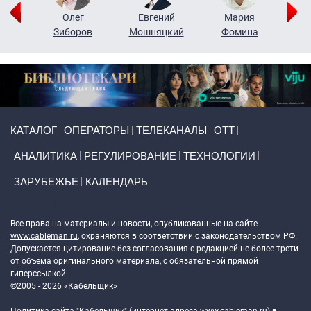
рий
Олег
Евгений
Мария
н
Зиборов
Мошняцкий
Фомина
Primary links
КАТАЛОГ
ОПЕРАТОРЫ
ТЕЛЕКАНАЛЫ
ОТТ
АНАЛИТИКА
РЕГУЛИРОВАНИЕ
ТЕХНОЛОГИИ
ЗАРУБЕЖЬЕ
КАЛЕНДАРЬ
Token Block
Все права на материалы и новости, опубликованные на сайте
www.cableman.ru
, охраняются в соответствии с законодательством РФ.
Допускается цитирование без согласования с редакцией не более трети
от объема оригинального материала, с обязательной прямой
гиперссылкой.
©2005 - 2026 «Кабельщик»