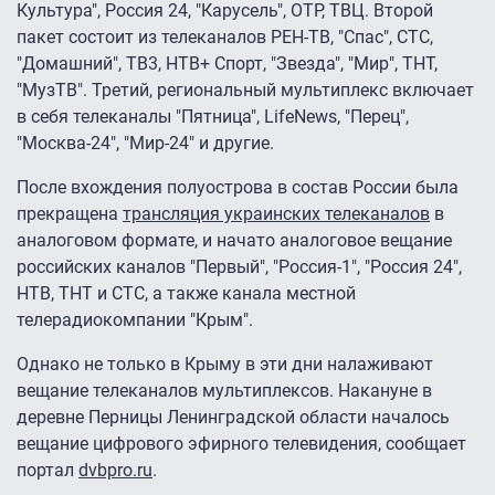
Культура", Россия 24, "Карусель", ОТР, ТВЦ. Второй
пакет состоит из телеканалов РЕН-ТВ, "Спас", СТС,
"Домашний", ТВ3, НТВ+ Спорт, "Звезда", "Мир", ТНТ,
"МузТВ". Третий, региональный мультиплекс включает
в себя телеканалы "Пятница", LifeNews, "Перец",
"Москва-24", "Мир-24" и другие.
После вхождения полуострова в состав России была
прекращена
трансляция украинских телеканалов
в
аналоговом формате, и начато аналоговое вещание
российских каналов "Первый", "Россия-1″, "Россия 24″,
НТВ, ТНТ и СТС, а также канала местной
телерадиокомпании "Крым".
Однако не только в Крыму в эти дни налаживают
вещание телеканалов мультиплексов. Накануне в
деревне Перницы Ленинградской области началось
вещание цифрового эфирного телевидения, сообщает
портал
dvbpro.ru
.