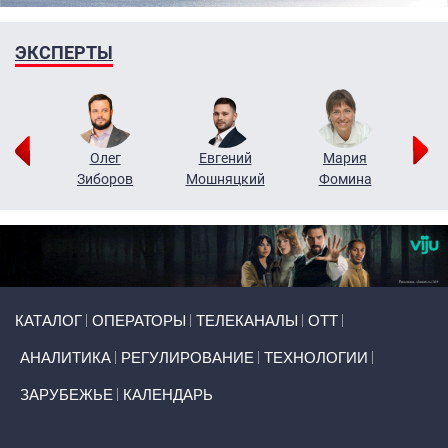
ЭКСПЕРТЫ
рий
Олег
Евгений
Мария
н
Зиборов
Мошняцкий
Фомина
Primary links
КАТАЛОГ
ОПЕРАТОРЫ
ТЕЛЕКАНАЛЫ
ОТТ
АНАЛИТИКА
РЕГУЛИРОВАНИЕ
ТЕХНОЛОГИИ
ЗАРУБЕЖЬЕ
КАЛЕНДАРЬ
Token Block