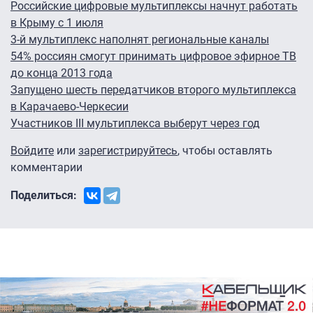
Российские цифровые мультиплексы начнут работать
в Крыму с 1 июля
3-й мультиплекс наполнят региональные каналы
54% россиян смогут принимать цифровое эфирное ТВ
до конца 2013 года
Запущено шесть передатчиков второго мультиплекса
в Карачаево-Черкесии
Участников III мультиплекса выберут через год
Войдите
или
зарегистрируйтесь
, чтобы оставлять
комментарии
Поделиться: