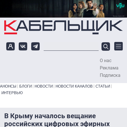
Перейти к основному содержанию
О нас
To
Реклама
Подписка
Primary links bottom
АНОНСЫ
БЛОГИ
НОВОСТИ
НОВОСТИ КАНАЛОВ
СТАТЬИ
ИНТЕРВЬЮ
В Крыму началось вещание
российских цифровых эфирных