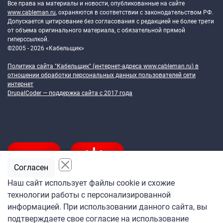
Все права на материалы и новости, опубликованные на сайте
www.cableman.ru
, охраняются в соответствии с законодательством РФ.
Допускается цитирование без согласования с редакцией не более трети
от объема оригинального материала, с обязательной прямой
гиперссылкой.
©2005 - 2026 «Кабельщик»
Политика сайта "Кабельщик" (интернет-адреса
www.cableman.ru
) в
отношении обработки персональных данных пользователей сети
интернет
DrupalCoder — поддержка сайта c 2017 года
Согласен
Наш сайт использует файлы cookie и схожие
технологии работы с персонализированной
Подпишитесь
информацией. При использовании данного сайта, вы
на ежедневную рассылку
подтверждаете свое согласие на использование