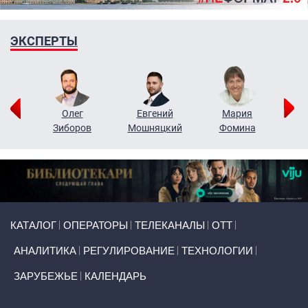
ЭКСПЕРТЫ
рий
Олег
Евгений
Мария
н
Зиборов
Мошняцкий
Фомина
Primary links
КАТАЛОГ
ОПЕРАТОРЫ
ТЕЛЕКАНАЛЫ
ОТТ
АНАЛИТИКА
РЕГУЛИРОВАНИЕ
ТЕХНОЛОГИИ
ЗАРУБЕЖЬЕ
КАЛЕНДАРЬ
Token Block