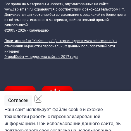
Все права на материалы и новости, опубликованные на сайте
www.cableman.ru
, охраняются в соответствии с законодательством РФ.
Допускается цитирование без согласования с редакцией не более трети
от объема оригинального материала, с обязательной прямой
гиперссылкой.
©2005 - 2026 «Кабельщик»
Политика сайта "Кабельщик" (интернет-адреса
www.cableman.ru
) в
отношении обработки персональных данных пользователей сети
интернет
DrupalCoder — поддержка сайта c 2017 года
Согласен
Наш сайт использует файлы cookie и схожие
технологии работы с персонализированной
Подпишитесь
информацией. При использовании данного сайта, вы
на ежедневную рассылку
подтверждаете свое согласие на использование