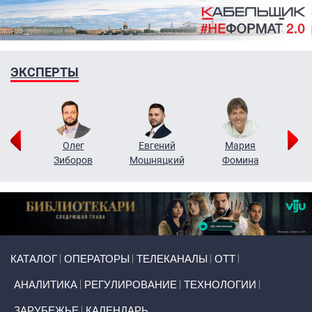
ЭКСПЕРТЫ
рий
Олег
Евгений
Мария
н
Зиборов
Мошняцкий
Фомина
Primary links
КАТАЛОГ
ОПЕРАТОРЫ
ТЕЛЕКАНАЛЫ
ОТТ
АНАЛИТИКА
РЕГУЛИРОВАНИЕ
ТЕХНОЛОГИИ
ЗАРУБЕЖЬЕ
КАЛЕНДАРЬ