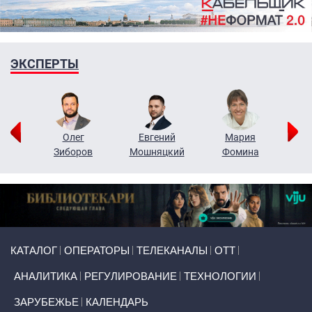
ЭКСПЕРТЫ
рий
Олег
Евгений
Мария
н
Зиборов
Мошняцкий
Фомина
Primary links
КАТАЛОГ
ОПЕРАТОРЫ
ТЕЛЕКАНАЛЫ
ОТТ
АНАЛИТИКА
РЕГУЛИРОВАНИЕ
ТЕХНОЛОГИИ
ЗАРУБЕЖЬЕ
КАЛЕНДАРЬ