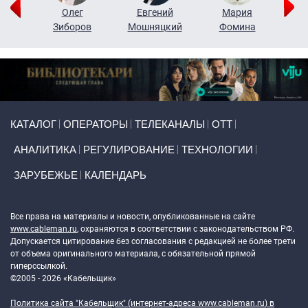
рий
Олег
Евгений
Мария
н
Зиборов
Мошняцкий
Фомина
Primary links
КАТАЛОГ
ОПЕРАТОРЫ
ТЕЛЕКАНАЛЫ
ОТТ
АНАЛИТИКА
РЕГУЛИРОВАНИЕ
ТЕХНОЛОГИИ
ЗАРУБЕЖЬЕ
КАЛЕНДАРЬ
Token Block
Все права на материалы и новости, опубликованные на сайте
www.cableman.ru
, охраняются в соответствии с законодательством РФ.
Допускается цитирование без согласования с редакцией не более трети
от объема оригинального материала, с обязательной прямой
гиперссылкой.
©2005 - 2026 «Кабельщик»
Политика сайта "Кабельщик" (интернет-адреса
www.cableman.ru
) в