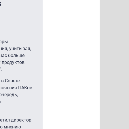
в
ифры
ия, учитывая,
йчас больше
х продуктов
.
 в Совете
ключения ПАКов
очередь,
а
метил директор
По мнению