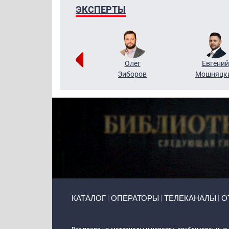
ЭКСПЕРТЫ
Григорий
Олег
Евгений
Кузин
Зиборов
Мошняцк
Primary links
КАТАЛОГ
ОПЕРАТОРЫ
ТЕЛЕКАНАЛЫ
О
Token Block