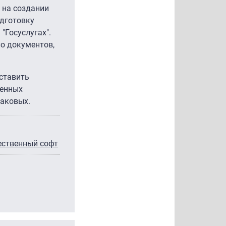
 на создании
одготовку
"Госуслугах".
о документов,
оставить
ренных
таковых.
ественный софт