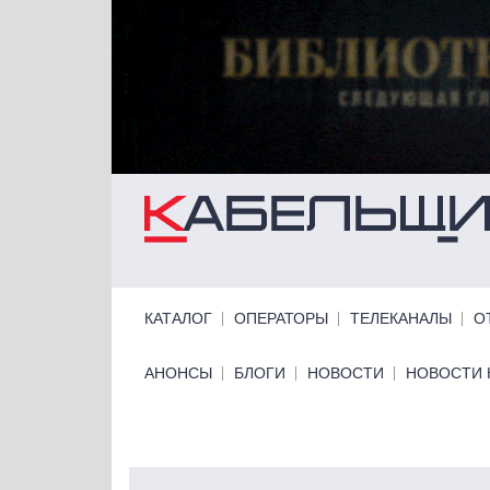
Перейти к основному содержанию
Primary links
КАТАЛОГ
ОПЕРАТОРЫ
ТЕЛЕКАНАЛЫ
О
Primary links bottom
АНОНСЫ
БЛОГИ
НОВОСТИ
НОВОСТИ 