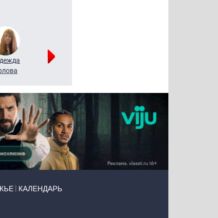
дежда
Мария
Алексей
рлова
Щербаль
Леонтьев
ЖЬЕ
КАЛЕНДАРЬ