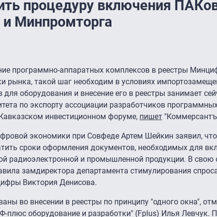
рить процедуру включения ПАКо
 и Минпромторга
ение программно-аппаратных комплексов в реестры Минц
и рынка, такой шаг необходим в условиях импортозамещен
в для оборудования и внесение его в реестры занимает се
итета по экспорту ассоциации разработчиков программны
а Кавказском инвестиционном форуме,
пишет
"Коммерсантъ"
фровой экономики при Совфеде Артем Шейкин заявил, что
атить сроки оформления документов, необходимых для в
кой радиоэлектронной и промышленной продукции. В свою 
авила замдиректора департамента стимулирования спрос
ифры Виктория Денисова.
ваны во внесении в реестры по принципу "одного окна", от
-плюс оборудование и разработки" (Fplus) Илья Левчук. 