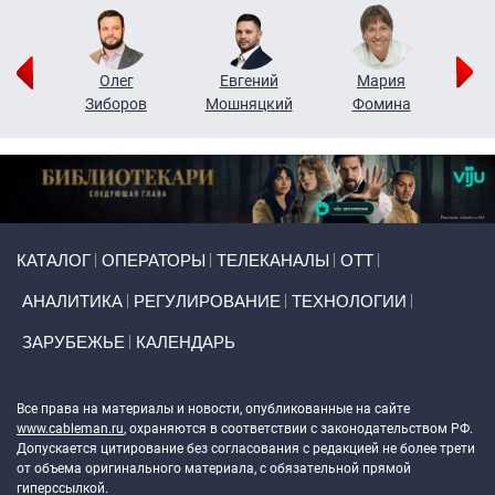
рий
Олег
Евгений
Мария
н
Зиборов
Мошняцкий
Фомина
Primary links
КАТАЛОГ
ОПЕРАТОРЫ
ТЕЛЕКАНАЛЫ
ОТТ
АНАЛИТИКА
РЕГУЛИРОВАНИЕ
ТЕХНОЛОГИИ
ЗАРУБЕЖЬЕ
КАЛЕНДАРЬ
Token Block
Все права на материалы и новости, опубликованные на сайте
www.cableman.ru
, охраняются в соответствии с законодательством РФ.
Допускается цитирование без согласования с редакцией не более трети
от объема оригинального материала, с обязательной прямой
гиперссылкой.