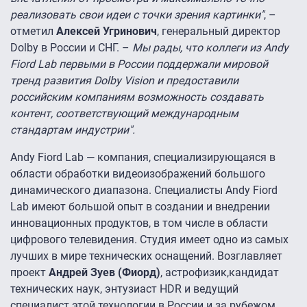
реализовать свои идеи с точки зрения картинки"
, –
отметил
Алексей Угринович
, генеральный директор
Dolby в России и СНГ. –
Мы рады, что коллеги из Andy
Fiord Lab первыми в России поддержали мировой
тренд развития Dolby Vision и предоставили
российским компаниям возможность создавать
контент, соответствующий международным
стандартам индустрии".
Andy Fiord Lab — компания, специализирующаяся в
области обработки видеоизображений большого
динамического диапазона. Специалисты Andy Fiord
Lab имеют большой опыт в создании и внедрении
инновационных продуктов, в том числе в области
цифрового телевидения. Студия имеет одно из самых
лучших в мире технических оснащений. Возглавляет
проект
Андрей Зуев (Фиорд)
, астрофизик,кандидат
технических наук, энтузиаст HDR и ведущий
специалист этой технологии в России и за рубежом.