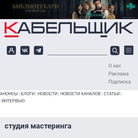
Перейти к основному содержанию
О нас
To
Реклама
Подписка
Primary links bottom
АНОНСЫ
БЛОГИ
НОВОСТИ
НОВОСТИ КАНАЛОВ
СТАТЬИ
ИНТЕРВЬЮ
студия мастеринга