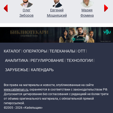
рий
Олег
Евгений
Мария
н
Зиборов
Мошняцкий
Фомина
Primary links
КАТАЛОГ
ОПЕРАТОРЫ
ТЕЛЕКАНАЛЫ
ОТТ
АНАЛИТИКА
РЕГУЛИРОВАНИЕ
ТЕХНОЛОГИИ
ЗАРУБЕЖЬЕ
КАЛЕНДАРЬ
Token Block
Все права на материалы и новости, опубликованные на сайте
www.cableman.ru
, охраняются в соответствии с законодательством РФ.
Допускается цитирование без согласования с редакцией не более трети
от объема оригинального материала, с обязательной прямой
гиперссылкой.
©2005 - 2026 «Кабельщик»